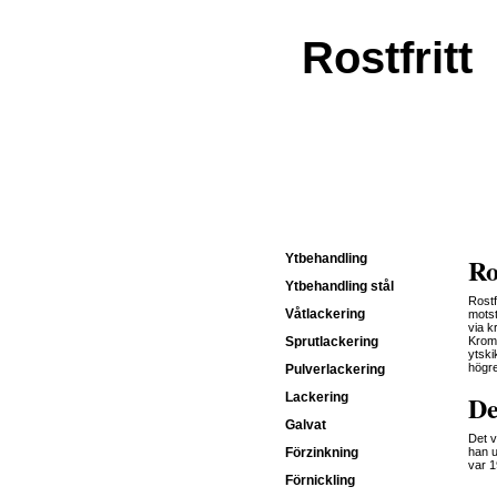
Rostfritt
Ytbehandling
Ro
Ytbehandling stål
Rostf
Våtlackering
motst
via k
Sprutlackering
Kromo
ytski
högre
Pulverlackering
De
Lackering
Galvat
Det v
Förzinkning
han u
var 1
Förnickling