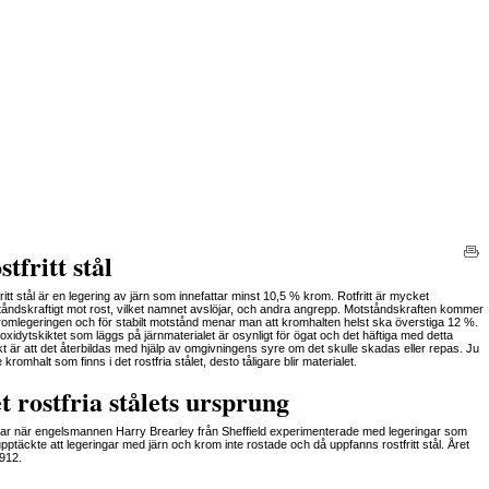
stfritt stål
ritt stål är en legering av järn som innefattar minst 10,5 % krom. Rotfritt är mycket
åndskraftigt mot rost, vilket namnet avslöjar, och andra angrepp. Motståndskraften kommer
romlegeringen och för stabilt motstånd menar man att kromhalten helst ska överstiga 12 %.
xidytskiktet som läggs på järnmaterialet är osynligt för ögat och det häftiga med detta
kt är att det återbildas med hjälp av omgivningens syre om det skulle skadas eller repas. Ju
 kromhalt som finns i det rostfria stålet, desto tåligare blir materialet.
t rostfria stålets ursprung
ar när engelsmannen Harry Brearley från Sheffield experimenterade med legeringar som
pptäckte att legeringar med järn och krom inte rostade och då uppfanns rostfritt stål. Året
912.