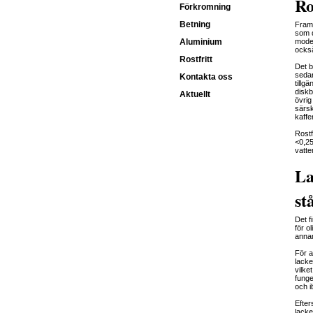
Ro
Förkromning
Betning
Framf
som d
Aluminium
modet
också
Rostfritt
Det b
sedan
Kontakta oss
tillg
diskbä
Aktuellt
övrig
särsk
kaffe
Rostf
<0,25
vatte
La
st
Det f
för o
annan
För a
lacke
vilke
funge
och i
Efter
lacke