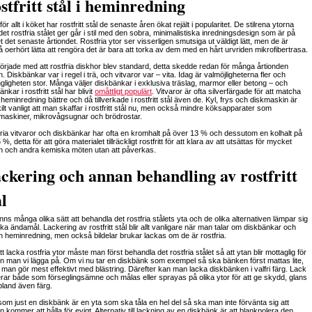
stfritt stål i heminredning
ör allt i köket har rostfritt stål de senaste åren ökat rejält i popularitet. De stilrena ytorna
et rostfria stålet ger går i stil med den sobra, minimalistiska inredningsdesign som är på
 det senaste årtiondet. Rostfria ytor ser visserligen smutsiga ut väldigt lätt, men de är
 oerhört lätta att rengöra det är bara att torka av dem med en hårt urvriden mikrofibertrasa.
örjade med att rostfria diskhor blev standard, detta skedde redan för många årtionden
. Diskbänkar var i regel i trä, och vitvaror var – vita. Idag är valmöjligheterna fler och
ängligheten stor. Många väljer diskbänkar i exklusiva träslag, marmor eller betong – och
nkar i rostfritt stål har blivit
omåttligt populärt
. Vitvaror är ofta silverfärgade för att matcha
 heminredning bättre och då tillverkade i rostfritt stål även de. Kyl, frys och diskmaskin är
ilt vanligt att man skaffar i rostfritt stål nu, men också mindre köksapparater som
maskiner, mikrovågsugnar och brödrostar.
ria vitvaror och diskbänkar har ofta en kromhalt på över 13 % och dessutom en kolhalt på
 %, detta för att göra materialet tillräckligt rostfritt för att klara av att utsättas för mycket
n och andra kemiska möten utan att påverkas.
ckering och annan behandling av rostfritt
ål
inns många olika sätt att behandla det rostfria stålets yta och de olika alternativen lämpar sig
lika ändamål. Lackering av rostfritt stål blir allt vanligare när man talar om diskbänkar och
 heminredning, men också bildelar brukar lackas om de är rostfria.
tt lacka rostfria ytor måste man först behandla det rostfria stålet så att ytan blir mottaglig för
n man vi lägga på. Om vi nu tar en diskbänk som exempel så ska bänken först mattas lite,
t man gör mest effektivt med blästring. Därefter kan man lacka diskbänken i valfri färg. Lack
rar både som förseglingsämne och målas eller sprayas på olika ytor för att ge skydd, glans
bland även färg.
som just en diskbänk är en yta som ska tåla en hel del så ska man inte förvänta sig att
n kommer att hålla för evigt. Alternativ till lackning av en diskbänk är att blankpolera den,